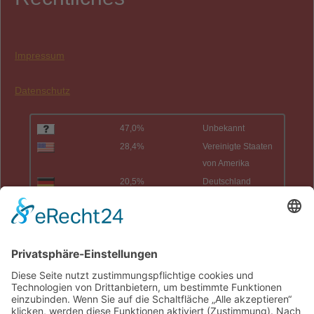
Impressum
Datenschutz
47,0%
Unbekannt
28,4%
Vereinigte Staaten
von Amerika
20,5%
Deutschland
2,4%
China
Total:
34
Länder
Heute:
4