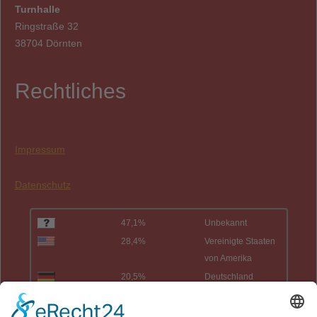
Turnhalle
Ringstraße 32
38704 Dörnten
Rechtliches
Impressum
Datenschutz
47,1%
Unbekannt
28,4%
Vereinigte Staaten
von Amerika
20,5%
Deutschland
2,4%
China